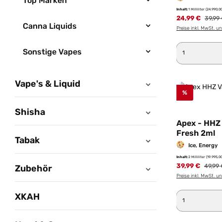
Top Marken
Inhalt:
1 Milliliter
(24.990,00
24,99 €
Regulä
39,99
Canna Liquids
Preise inkl. MwSt. u
Produkt 
Sonstige Vapes
Vape's & Liquid
%
Shisha
Apex - HHZ
Fresh 2ml
Tabak
Ice, Energy
Inhalt:
2 Milliliter
(19.995,00
39,99 €
Regulä
49,99 
Zubehör
Preise inkl. MwSt. u
Produkt 
XKAH