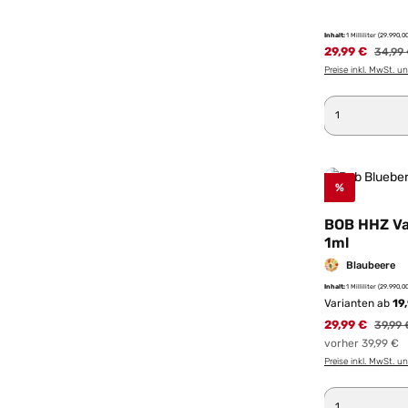
Inhalt:
1 Milliliter
(29.990,00
29,99 €
Regulä
34,99
Preise inkl. MwSt. u
Produkt 
%
BOB HHZ Va
1ml
Blaubeere
Inhalt:
1 Milliliter
(29.990,00
Varianten ab
19
29,99 €
Regulä
39,99 
vorher 39,99 €
Preise inkl. MwSt. u
Produkt 