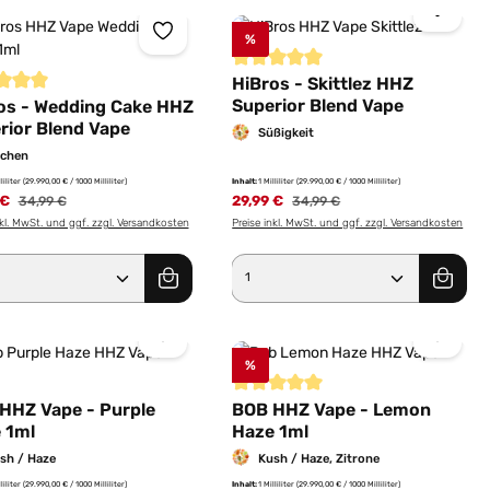
%
Sternen
Durchschnittliche Bewertung von 5 
HiBros - Skittlez HHZ
Superior Blend Vape
schnittliche Bewertung von 5 von 5 Sternen
os - Wedding Cake HHZ
rior Blend Vape
Süßigkeit
chen
lliliter
(29.990,00 € / 1000 Milliliter)
Inhalt:
1 Milliliter
(29.990,00 € / 1000 Milliliter)
 €
Regulärer Preis:
29,99 €
Regulärer Preis:
34,99 €
34,99 €
nkl. MwSt. und ggf. zzgl. Versandkosten
Preise inkl. MwSt. und ggf. zzgl. Versandkosten
er benutze die Schaltflächen um die Anz
ewünschten Wert ein oder benutze die Sc
dukt Anzahl: Gib den gewünschten Wert e
Produkt Anzahl: Gib 
%
Durchschnittliche Bewertung von 5 
HHZ Vape - Purple
BOB HHZ Vape - Lemon
 1ml
Haze 1ml
sh / Haze
Kush / Haze, Zitrone
lliliter
(29.990,00 € / 1000 Milliliter)
Inhalt:
1 Milliliter
(29.990,00 € / 1000 Milliliter)