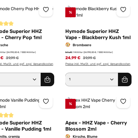
%
ernen
schnittliche Bewertung von 5 von 5 Sternen
de Superior HHZ
Hymode Superior HHZ
 - Cherry Pop 1ml
Vape - Blackberry Kush 1ml
rsche
Brombeere
lliliter
(24.990,00 € / 1000 Milliliter)
Inhalt:
1 Milliliter
(24.990,00 € / 1000 Milliliter)
 €
Regulärer Preis:
24,99 €
Regulärer Preis:
39,99 €
39,99 €
nkl. MwSt. und ggf. zzgl. Versandkosten
Preise inkl. MwSt. und ggf. zzgl. Versandkosten
er benutze die Schaltflächen um die Anz
ewünschten Wert ein oder benutze die Sc
dukt Anzahl: Gib den gewünschten Wert e
Produkt Anzahl: Gib 
%
schnittliche Bewertung von 5 von 5 Sternen
de Superior HHZ
Apex - HHZ Vape - Cherry
 - Vanille Pudding 1ml
Blossom 2ml
nille, cremig
Kirsche, Blume