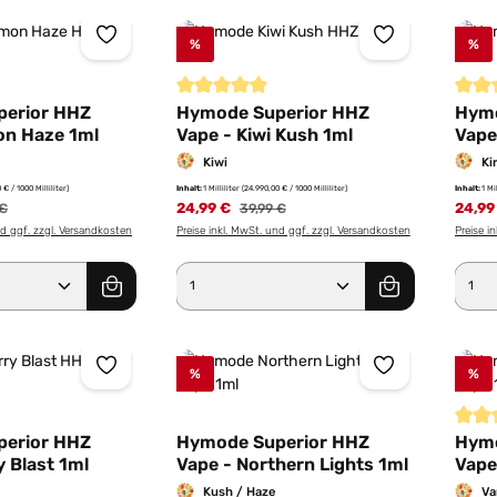
%
%
iche Bewertung von 5 von 5 Sternen
Durchschnittliche Bewertung von 5 von 5 St
Durch
erior HHZ
Hymode Superior HHZ
Hymo
on Haze 1ml
Vape - Kiwi Kush 1ml
Vape
Kiwi
Ki
 € / 1000 Milliliter)
Inhalt:
1 Milliliter
(24.990,00 € / 1000 Milliliter)
Inhalt:
1 Mi
rer Preis:
24,99 €
Regulärer Preis:
24,99
 €
39,99 €
nd ggf. zzgl. Versandkosten
Preise inkl. MwSt. und ggf. zzgl. Versandkosten
Preise i
Anzahl: Gib den gewünschten Wert ein od
Produkt Anzahl: Gib den g
Pro
%
%
Durch
erior HHZ
Hymode Superior HHZ
Hymo
y Blast 1ml
Vape - Northern Lights 1ml
Vape
Kush / Haze
Va