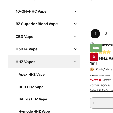
10-OH-HHC Vape
B3 Superior Blend Vape
1
2
Seite
Seit
CBD Vape
Neu
H3BTA Vape
%
Durchschnittl
BOB HHZ Va
HHZ Vapes
1ml
Kush / Haze
Apex HHZ Vape
Inhalt:
1 Milliliter
(19.990,00
19,99 €
Regulär
39,99 
vorher 39,99 €
BOB HHZ Vape
Preise inkl. MwSt. u
HiBros HHZ Vape
Produkt 
Hymode HHZ Vape