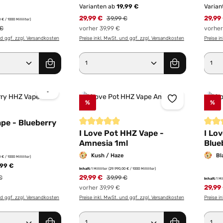
Varianten ab
19,99 €
Varian
29,99 €
Regulärer Preis:
29,99
39,99 €
 € / 1000 Milliliter)
rer Preis:
 €
vorher 39,99 €
vorher
nd ggf. zzgl. Versandkosten
Preise inkl. MwSt. und ggf. zzgl. Versandkosten
Preise i
Anzahl: Gib den gewünschten Wert ein od
Produkt Anzahl: Gib den g
Pro
%
%
pe - Blueberry
Durchschnittliche Bewertung von 5 von 5 St
Durch
I Love Pot HHZ Vape -
I Lo
Amnesia 1ml
Blue
Kush / Haze
Bl
 € / 1000 Milliliter)
,99 €
Inhalt:
1 Milliliter
(29.990,00 € / 1000 Milliliter)
rer Preis:
29,99 €
Regulärer Preis:
€
39,99 €
Inhalt:
1 Mi
29,99
vorher 39,99 €
nd ggf. zzgl. Versandkosten
Preise inkl. MwSt. und ggf. zzgl. Versandkosten
Preise i
Anzahl: Gib den gewünschten Wert ein od
Produkt Anzahl: Gib den g
Pro