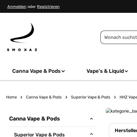
springen
Zur Hauptnavigation springen
Anmelden
oder
Registrieren
Canna Vape & Pods
Vape's & Liquid
Home
Canna Vape & Pods
Superior Vape & Pods
HHZ Vap
Canna Vape & Pods
Herstelle
Superior Vape & Pods