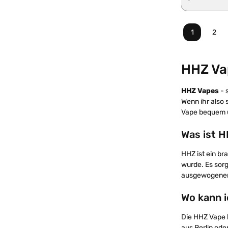
1
2
Seite
Seit
HHZ Va
HHZ Vapes
- 
Wenn ihr also 
Vape bequem
Was ist 
HHZ ist ein br
wurde. Es sorg
ausgewogenen
Wo kann 
Die HHZ Vape 
aus Berlin od