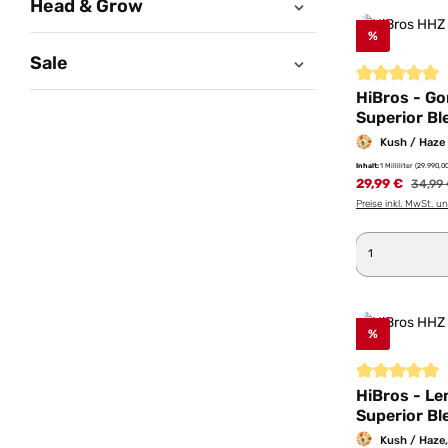
Head & Grow
%
Sale
Durchschnittl
HiBros - Go
Superior Bl
Kush / Haze
Inhalt:
1 Milliliter
(29.990,00
29,99 €
Regulä
34,99
Preise inkl. MwSt. u
Produkt 
%
Durchschnittl
HiBros - L
Superior Bl
Kush / Haze,