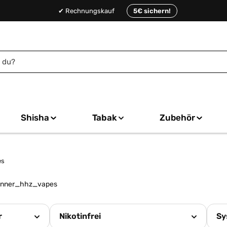
✔ Rechnungskauf
5€ sichern!
Shisha
Tabak
Zubehör
es
r
Nikotinfrei
Sy