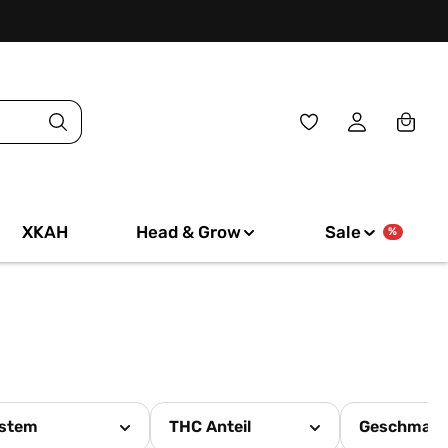
Du hast 0 Produkte
XKAH
Head & Grow
Sale
%
stem
THC Anteil
Geschmac