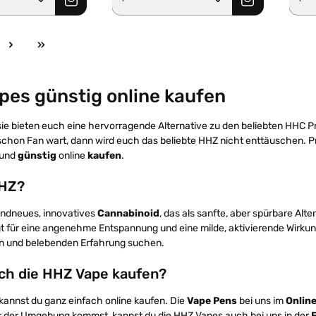
e
pes günstig online kaufen
sie bieten euch eine hervorragende Alternative zu den beliebten HHC Pro
schon Fan wart, dann wird euch das beliebte HHZ nicht enttäuschen. P
 und
günstig
online
kaufen
.
HHZ?
andneues, innovatives
Cannabinoid
, das als sanfte, aber spürbare Al
t für eine angenehme Entspannung und eine milde, aktivierende Wirkung f
 und belebenden Erfahrung suchen.
ich die HHZ Vape kaufen?
kannst du ganz einfach online kaufen. Die
Vape Pens
bei uns im
Onlin
er der Umgebung kommst, kannst du die HHZ Vapes auch bei uns in der
F