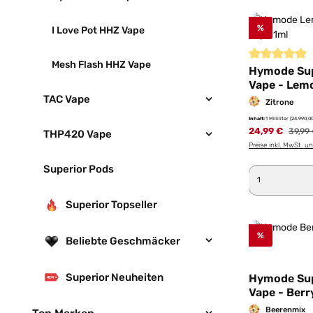
%
I Love Pot HHZ Vape
Mesh Flash HHZ Vape
Durchschnittl
Hymode Sup
Vape - Lem
TAC Vape
Zitrone
Inhalt:
1 Milliliter
(24.990,00
24,99 €
Regulä
39,99
THP420 Vape
Preise inkl. MwSt. u
Superior Pods
Produkt 
Superior Topseller
%
Beliebte Geschmäcker
Superior Neuheiten
Hymode Sup
Vape - Berr
Beerenmix