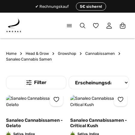
alt springen
✔ Rechnungskauf
5€ sichern!
Du hast 0 Produkte
Home
Head & Grow
Growshop
Cannabissamen
Sanaleo Cannabis Samen
Sanaleo Cannabissamen -
Sanaleo Cannabissamen -
Gelato
Critical Kush
Sativa, Indica
Sativa, Indica