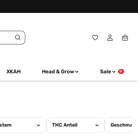
Du hast 0 Produkte
XKAH
Head & Grow
Sale
%
stem
THC Anteil
Geschmac