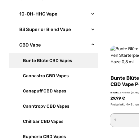
10-OH-HHC Vape
B3 Superior Blend Vape
CBD Vape
Bunte Blüte CBD Vapes
Cannastra CBD Vapes
Bunte Blüte
CBD Vape P
- Super Sil
Canapuff CBD Vapes
Inhalt:
0.5 Milliliter
(59.980,
29,99 €
Preise inkl. MwSt. u
Canntropy CBD Vapes
Produkt 
Chillbar CBD Vapes
Euphoria CBD Vapes