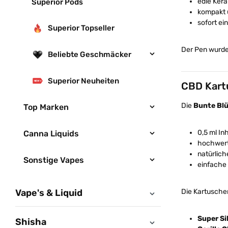
edle Kera
Superior Pods
kompakt 
sofort ei
Superior Topseller
Der Pen wurde 
Beliebte Geschmäcker
Superior Neuheiten
CBD Kart
Die
Bunte Bl
Top Marken
0,5 ml In
Canna Liquids
hochwert
natürlich
Sonstige Vapes
einfache
Die Kartuschen
Vape's & Liquid
Super Si
Shisha