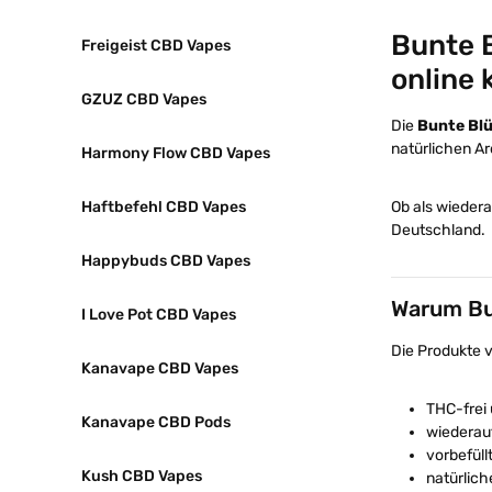
Bunte 
Freigeist CBD Vapes
online 
GZUZ CBD Vapes
Die
Bunte Bl
natürlichen Ar
Harmony Flow CBD Vapes
Ob als wiedera
Haftbefehl CBD Vapes
Deutschland.
Happybuds CBD Vapes
Warum Bu
I Love Pot CBD Vapes
Die Produkte 
Kanavape CBD Vapes
THC-frei
Kanavape CBD Pods
wiederau
vorbefüll
Kush CBD Vapes
natürlic