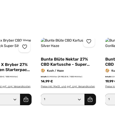
Bunte Blüte Nektar 27%
Bunt
CBD Kartusche - Super
CBD 
 X Bryber 27%
Silver Haze - 0,5ml
Glue
en Starterpack
Kush / Haze
Ku
ver Haze - 0,5ml
00 € / 1000 Milliliter)
Inhalt:
0.5 Milliliter
(29.980,00 € / 1000 Milliliter)
Inhalt:
0.5 
14,99 €
19,99
nd ggf. zzgl. Versandkosten
Preise inkl. MwSt. und ggf. zzgl. Versandkosten
Preise i
Anzahl: Gib den gewünschten Wert ein od
Produkt Anzahl: Gib den g
Pro