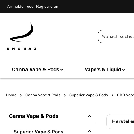
springen
Zur Hauptnavigation springen
Anmelden
oder
Registrieren
Canna Vape & Pods
Vape's & Liquid
Home
Canna Vape & Pods
Superior Vape & Pods
CBD Vap
Canna Vape & Pods
Herstelle
Superior Vape & Pods