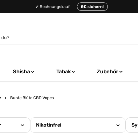
✔ Rechnungskauf
5€ sichern!
Shisha
Tabak
Zubehör
e
Bunte Blüte CBD Vapes
r
Nikotinfrei
Sy