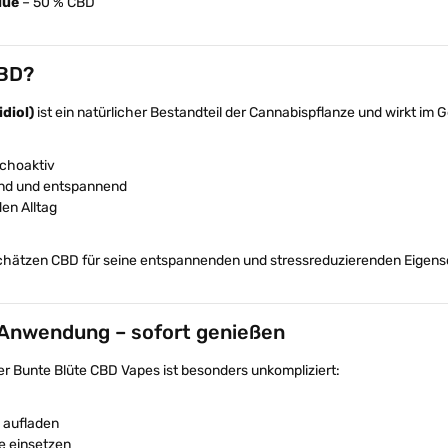
lue
– 50 % CBD
CBD?
diol)
ist ein natürlicher Bestandteil der Cannabispflanze und wirkt i
ychoaktiv
nd und entspannend
den Alltag
schätzen CBD für seine entspannenden und stressreduzierenden Eigens
 Anwendung – sofort genießen
r Bunte Blüte CBD Vapes ist besonders unkompliziert:
 aufladen
e einsetzen