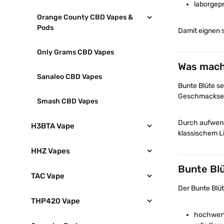
laborgepr
Orange County CBD Vapes &
Pods
Damit eignen s
Only Grams CBD Vapes
Was mach
Sanaleo CBD Vapes
Bunte Blüte se
Geschmackser
Smash CBD Vapes
Durch aufwendi
H3BTA Vape
klassischem Li
HHZ Vapes
Bunte Bl
TAC Vape
Der Bunte Blüt
THP420 Vape
hochwert