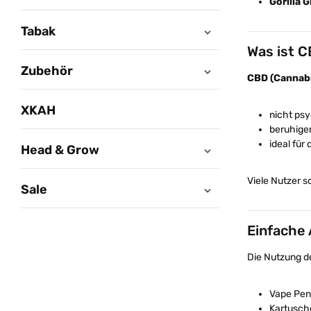
Gorilla G
Tabak
Was ist 
Zubehör
CBD (Cannabi
XKAH
nicht ps
beruhige
ideal für 
Head & Grow
Viele Nutzer 
Sale
Einfache
Die Nutzung de
Vape Pen
Kartusch