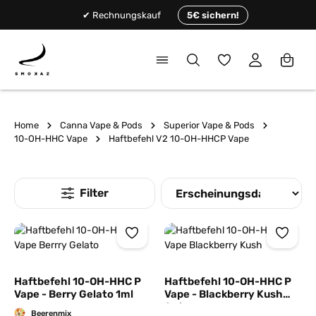
alt springen
✔ Rechnungskauf
5€ sichern!
Du hast 0 Produkte
Home
Canna Vape & Pods
Superior Vape & Pods
10-OH-HHC Vape
Haftbefehl V2 10-OH-HHCP Vape
Haftbefehl 10-OH-HHC P
Haftbefehl 10-OH-HHC P
Vape - Berry Gelato 1ml
Vape - Blackberry Kush
1ml
Beerenmix