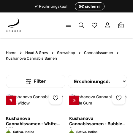
alt springen
✔ Rechnungskauf
5€ sichern!
Du hast 0 Produkte
Home
Head & Grow
Growshop
Cannabissamen
Kushanova Cannabis Samen
%
%
Kushanova
Kushanova
Cannabissamen - White
Cannabissamen - Bubble
Widow
Gum
Sativa, Indica
Sativa, Indica