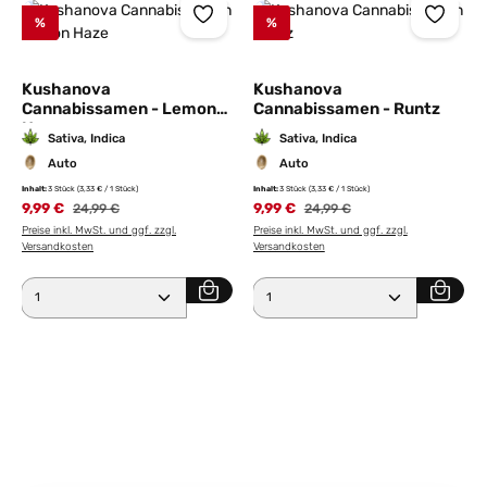
%
%
Kushanova
Kushanova
Cannabissamen - Lemon
Cannabissamen - Runtz
Haze
Sativa, Indica
Sativa, Indica
Auto
Auto
Inhalt:
3 Stück
(3,33 € / 1 Stück)
Inhalt:
3 Stück
(3,33 € / 1 Stück)
9,99 €
Regulärer Preis:
9,99 €
Regulärer Preis:
24,99 €
24,99 €
Preise inkl. MwSt. und ggf. zzgl.
Preise inkl. MwSt. und ggf. zzgl.
Versandkosten
Versandkosten
Produkt Anzahl: Gib den gewünschten Wert ein ode
Produkt Anzahl: Gib den 