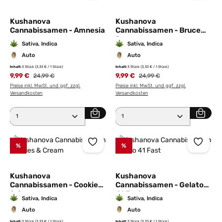
Kushanova
Kushanova
Cannabissamen - Amnesia
Cannabissamen - Bruce
Banner
Sativa, Indica
Sativa, Indica
Auto
Auto
Inhalt:
3 Stück
(3,33 € / 1 Stück)
Inhalt:
3 Stück
(3,33 € / 1 Stück)
9,99 €
Regulärer Preis:
9,99 €
Regulärer Preis:
24,99 €
24,99 €
Preise inkl. MwSt. und ggf. zzgl.
Preise inkl. MwSt. und ggf. zzgl.
Versandkosten
Versandkosten
Produkt Anzahl: Gib den gewünschten Wert ein ode
Produkt Anzahl: Gib den 
%
%
Kushanova
Kushanova
Cannabissamen - Cookies
Cannabissamen - Gelato
& Cream
41 Fast
Sativa, Indica
Sativa, Indica
Auto
Auto
Inhalt:
3 Stück
(3,33 € / 1 Stück)
Inhalt:
3 Stück
(3,33 € / 1 Stück)