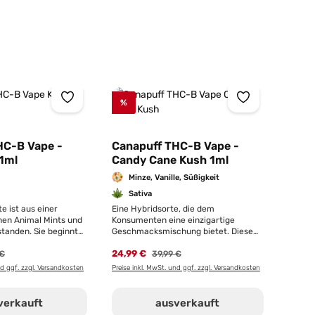
%
HC-B Vape -
Canapuff THC-B Vape -
1ml
Candy Cane Kush 1ml
Minze, Vanille, Süßigkeit
Sativa
e ist aus einer
Eine Hybridsorte, die dem
hen Animal Mints und
Konsumenten eine einzigartige
tanden. Sie beginnt
Geschmacksmischung bietet. Diese
 und erdigen Noten,
Sorte ist inspiriert von AK-47, Mango
rer Preis:
24,99 €
Regulärer Preis:
efes Petroleum-
 €
und White Widow, was eine
39,99 €
erden. Das Erlebnis
außergewöhnliche, frische und
nd ggf. zzgl. Versandkosten
Preise inkl. MwSt. und ggf. zzgl. Versandkosten
allmählich mit einem
beruhigende Kombination ergibt. Das
chen Minzaroma, das
erste, was einem beim Öffnen der
Kiefern- und
Packung auffällt, ist der
verkauft
ausverkauft
 ausbreitet und einen
unverwechselbare süße