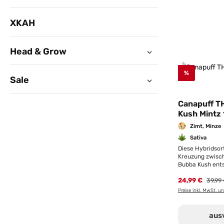
XKAH
Head & Grow
%
Sale
Canapuff T
Kush Mintz 
Zimt, Minze
Sativa
Diese Hybridsort
Kreuzung zwisc
Bubba Kush ents
mit pflanzlichen
24,99 €
Regulä
die durch ein ti
39,99
Aroma ergänzt w
Preise inkl. MwSt. u
verändert sich 
markanten, fris
sich über einer 
aus
Zimtrindenbasis