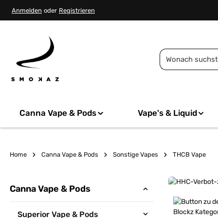
springen
Zur Hauptnavigation springen
Anmelden
oder
Registrieren
Canna Vape & Pods
Vape's & Liquid
Home
Canna Vape & Pods
Sonstige Vapes
THCB Vape
Mehr erfahren
Canna Vape & Pods
Mehr erfahren
Superior Vape & Pods