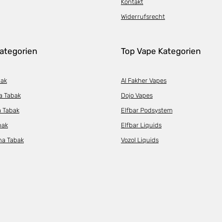
Kontakt
Widerrufsrecht
ategorien
Top Vape Kategorien
bak
Al Fakher Vapes
a Tabak
Dojo Vapes
a Tabak
Elfbar Podsystem
bak
Elfbar Liquids
ha Tabak
Vozol Liquids