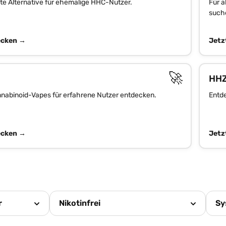
ste Alternative für ehemalige HHC-Nutzer.
Für a
such
ecken →
Jetz
🚀
HH
nabinoid-Vapes für erfahrene Nutzer entdecken.
Entde
ecken →
Jetz
r
Nikotinfrei
Sy