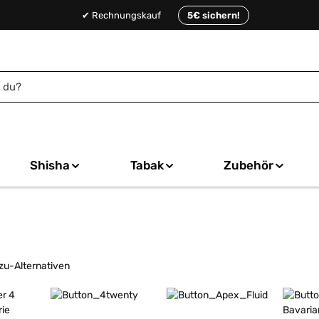
✔ Rechnungskauf
5€ sichern!
Shisha
Tabak
Zubehör
Mehr erfahren
Mehr erfahren
Mehr er