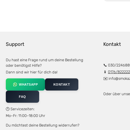
reichhaltigen, e
Geschmack erzeu
ml Inhaltsstoffe
Support
Kontakt
Du hast eine Frage rund um deine Bestellung
📞 030/224688
oder benötigst Hilfe?
📱
0176/82222
Dann sind wir hier für dich da!
✉️
info@smoka
WHATSAPP
KONTAKT
Oder über uns
FAQ
🕒 Servicezeiten:
Mo–Fr: 11:00–18:00 Uhr
Du möchtest deine Bestellung widerrufen?