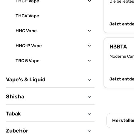
THCP Vape
Die beliebte
THCV Vape
Jetzt entd
HHC Vape
HHC-P Vape
H3BTA
Moderne Can
TRC 5 Vape
Vape's & Liquid
Jetzt entd
Shisha
Tabak
Herstelle
Zubehör