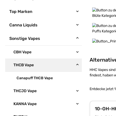
Mehr erfahren
Top Marken
Canna Liquids
Mehr erfahren
Sonstige Vapes
Mehr erfahren
CBH Vape
Alternativ
THCB Vape
HHC Vapes sind 
findest, haben 
Canapuff THCB Vape
Entdecke jetzt 
THCJD Vape
KANNA Vape
10-OH-H