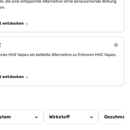
lle, die eine entspannte Alternative ohne berauschende Wirkung
en.
t entdecken →
⭐
Z
cke HHZ Vapes als beliebte Alternative zu früheren HHC Vapes.
t entdecken →
stem
Wirkstoff
Geschmac