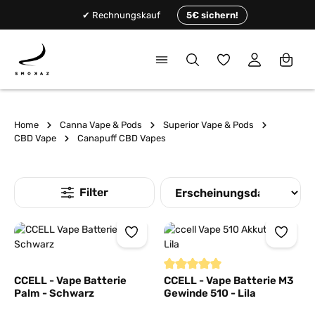
alt springen
✔ Rechnungskauf
5€ sichern!
Du hast 0 Produkte
Home
Canna Vape & Pods
Superior Vape & Pods
CBD Vape
Canapuff CBD Vapes
Durchschnittliche Bewertung von
CCELL - Vape Batterie
CCELL - Vape Batterie M3
Palm - Schwarz
Gewinde 510 - Lila