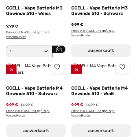
CCELL - Vape Batterie M3
CCELL - Vape Batterie M3
Gewinde 510 - Weiss
Gewinde 510 - Schwarz
9,99 €
9,99 €
Preise inkl. MwSt. und ggf. zzgl.
Preise inkl. MwSt. und ggf. zzgl.
Versandkosten
Versandkosten
Produkt Anzahl: Gib den gewünschten Wert ein ode
ausverkauft
%
%
CCELL - Vape Batterie M4
CCELL - Vape Batterie M4
Gewinde 510 - Schwarz
Gewinde 510 - Weiß
9,99 €
Regulärer Preis:
9,99 €
Regulärer Preis:
14,99 €
14,99 €
Preise inkl. MwSt. und ggf. zzgl.
Preise inkl. MwSt. und ggf. zzgl.
Versandkosten
Versandkosten
ausverkauft
ausverkauft