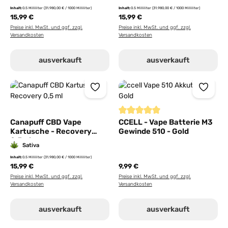
Inhalt:
0.5 Milliliter
(31.980,00 € / 1000 Milliliter)
Inhalt:
0.5 Milliliter
(31.980,00 € / 1000 Milliliter)
15,99 €
15,99 €
Preise inkl. MwSt. und ggf. zzgl.
Preise inkl. MwSt. und ggf. zzgl.
Versandkosten
Versandkosten
ausverkauft
ausverkauft
Durchschnittliche Bewertung von
Canapuff CBD Vape
CCELL - Vape Batterie M3
Kartusche - Recovery
Gewinde 510 - Gold
0,5ml
Sativa
Inhalt:
0.5 Milliliter
(31.980,00 € / 1000 Milliliter)
15,99 €
9,99 €
Preise inkl. MwSt. und ggf. zzgl.
Preise inkl. MwSt. und ggf. zzgl.
Versandkosten
Versandkosten
ausverkauft
ausverkauft