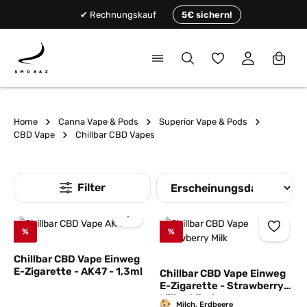
alt springen
✔ Rechnungskauf
5€ sichern!
Du hast 0 Produkte
Home
Canna Vape & Pods
Superior Vape & Pods
CBD Vape
Chillbar CBD Vapes
%
%
Chillbar CBD Vape Einweg
E-Zigarette - AK47 - 1,3ml
Chillbar CBD Vape Einweg
E-Zigarette - Strawberry
Milk - 1,3ml
Milch, Erdbeere