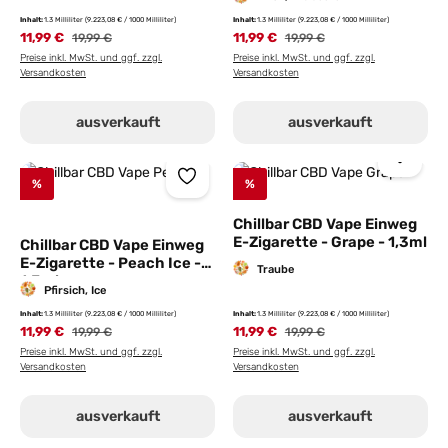
Inhalt:
1.3 Milliliter
(9.223,08 € / 1000 Milliliter)
Inhalt:
1.3 Milliliter
(9.223,08 € / 1000 Milliliter)
11,99 €
Regulärer Preis:
11,99 €
Regulärer Preis:
19,99 €
19,99 €
Preise inkl. MwSt. und ggf. zzgl.
Preise inkl. MwSt. und ggf. zzgl.
Versandkosten
Versandkosten
ausverkauft
ausverkauft
%
%
Chillbar CBD Vape Einweg
E-Zigarette - Grape - 1,3ml
Chillbar CBD Vape Einweg
E-Zigarette - Peach Ice -
Traube
1,3ml
Pfirsich, Ice
Inhalt:
1.3 Milliliter
(9.223,08 € / 1000 Milliliter)
Inhalt:
1.3 Milliliter
(9.223,08 € / 1000 Milliliter)
11,99 €
Regulärer Preis:
11,99 €
Regulärer Preis:
19,99 €
19,99 €
Preise inkl. MwSt. und ggf. zzgl.
Preise inkl. MwSt. und ggf. zzgl.
Versandkosten
Versandkosten
ausverkauft
ausverkauft