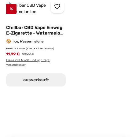
%
Chillbar CBD Vape Einweg
E-Zigarette - Watermelon
Ice - 1,3ml
Ice, Wassermelone
Inhalt:
1.3 Milliliter
(9.223,08 € / 1000 Milliliter)
11,99 €
Regulärer Preis:
19,99 €
Preise inkl. MwSt. und ggf. zzgl.
Versandkosten
ausverkauft