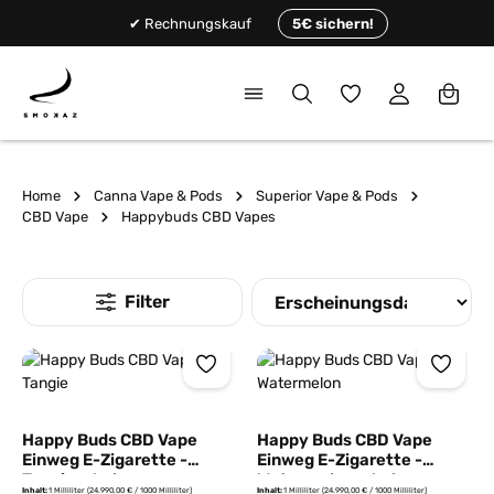
alt springen
✔ Rechnungskauf
5€ sichern!
Du hast 0 Produkte
Home
Canna Vape & Pods
Superior Vape & Pods
CBD Vape
Happybuds CBD Vapes
Happy Buds CBD Vape
Happy Buds CBD Vape
Einweg E-Zigarette -
Einweg E-Zigarette -
Tangie - 1ml
Watermelon - 1ml
Inhalt:
1 Milliliter
(24.990,00 € / 1000 Milliliter)
Inhalt:
1 Milliliter
(24.990,00 € / 1000 Milliliter)