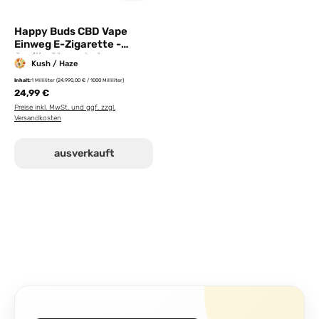
Happy Buds CBD Vape
Einweg E-Zigarette -
Gorilla Glue - 1ml
Kush / Haze
Inhalt:
1 Milliliter
(24.990,00 € / 1000 Milliliter)
24,99 €
Preise inkl. MwSt. und ggf. zzgl.
Versandkosten
ausverkauft