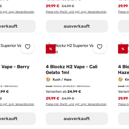
rer Preis:
29,99 €
Regulärer Preis:
29,99
 €
34,99 €
nd ggf. zzgl. Versandkosten
Preise inkl. MwSt. und ggf. zzgl. Versandkosten
Preise i
verkauft
ausverkauft
%
%
 Vape - Berry
4 Blockz H2 Vape - Cali
4 Bl
Gelato 1ml
Haze
Kush / Haze
Ki
 € / 1000 Milliliter)
Inhalt:
1 Milliliter
(29.990,00 € / 1000 Milliliter)
Inhalt:
1 Mi
,99 €
Varianten ab
24,99 €
Varian
rer Preis:
29,99 €
Regulärer Preis:
29,99
 €
34,99 €
nd ggf. zzgl. Versandkosten
Preise inkl. MwSt. und ggf. zzgl. Versandkosten
Preise i
verkauft
ausverkauft