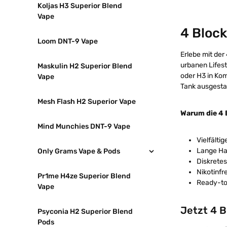
Koljas H3 Superior Blend
Vape
4 Block
Loom DNT-9 Vape
Erlebe mit der
urbanen Lifest
Maskulin H2 Superior Blend
oder H3 in Kom
Vape
Tank ausgesta
Mesh Flash H2 Superior Vape
Warum die 4 
Mind Munchies DNT-9 Vape
Vielfälti
Lange Hal
Only Grams Vape & Pods
Diskretes
Nikotinfre
Pr1me H4ze Superior Blend
Ready-to
Vape
Jetzt 4 B
Psyconia H2 Superior Blend
Pods