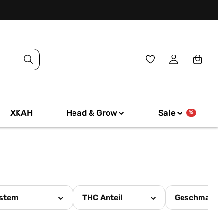
Du hast 0 Produkte
XKAH
Head & Grow
Sale
%
stem
THC Anteil
Geschmac