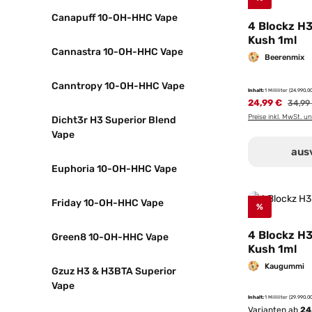
Canapuff 10-OH-HHC Vape
4 Blockz H3
Kush 1ml
Cannastra 10-OH-HHC Vape
Beerenmix
Canntropy 10-OH-HHC Vape
Inhalt:
1 Milliliter
(24.990,00
24,99 €
Regulä
34,99
Preise inkl. MwSt. u
Dicht3r H3 Superior Blend
Vape
aus
Euphoria 10-OH-HHC Vape
Friday 10-OH-HHC Vape
%
4 Blockz H3
Green8 10-OH-HHC Vape
Kush 1ml
Kaugummi
Gzuz H3 & H3BTA Superior
Vape
Inhalt:
1 Milliliter
(29.990,00
Varianten ab
24