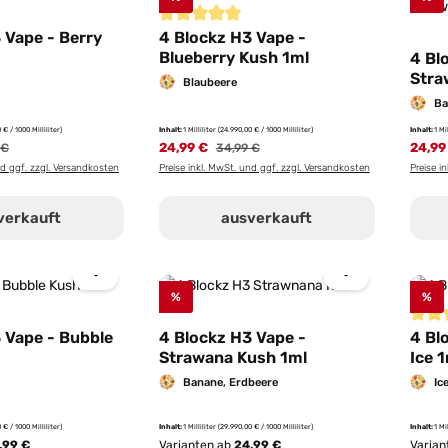
Durchschnittliche Bewertung von 5 von 5 St
 Vape - Berry
4 Blockz H3 Vape -
Blueberry Kush 1ml
4 Bl
Stra
Blaubeere
Ba
 € / 1000 Milliliter)
Inhalt:
1 Milliliter
(24.990,00 € / 1000 Milliliter)
Inhalt:
1 Mi
rer Preis:
24,99 €
Regulärer Preis:
24,99
 €
34,99 €
nd ggf. zzgl. Versandkosten
Preise inkl. MwSt. und ggf. zzgl. Versandkosten
Preise i
verkauft
ausverkauft
%
%
Durch
 Vape - Bubble
4 Blockz H3 Vape -
4 Bl
Strawana Kush 1ml
Ice 
Banane, Erdbeere
Ic
 € / 1000 Milliliter)
Inhalt:
1 Milliliter
(29.990,00 € / 1000 Milliliter)
Inhalt:
1 Mi
,99 €
Varianten ab
24,99 €
Varian