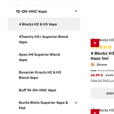
10-OH-HHC Vape
4 Blockz H2 & H3 Vape
4Twenty H3+ Superior Blend
Vape
%
Durchschnittl
4 Blockz H
Apex H4 Superior Blend
Haze 1ml
Vape
Zitrone
Inhalt:
1 Milliliter
(24.990,00
Bavarian Krauts H2 & H3
24,99 €
Regulä
34,99
Blend Vape
Preise inkl. MwSt. u
Buff 10-OH-HHC Vape
aus
Bunte Blüte Superior Vape &
Pod
%