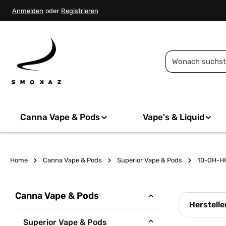
springen
Zur Hauptnavigation springen
Anmelden
oder
Registrieren
Canna Vape & Pods
Vape's & Liquid
Home
Canna Vape & Pods
Superior Vape & Pods
10-OH-H
Canna Vape & Pods
Herstelle
Superior Vape & Pods