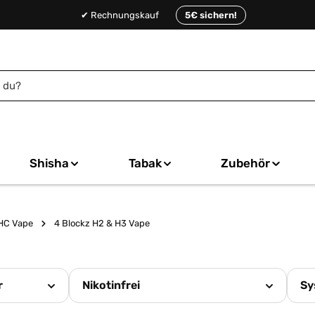
✔ Rechnungskauf
5€ sichern!
Shisha
Tabak
Zubehör
HC Vape
4 Blockz H2 & H3 Vape
r
Nikotinfrei
Sy