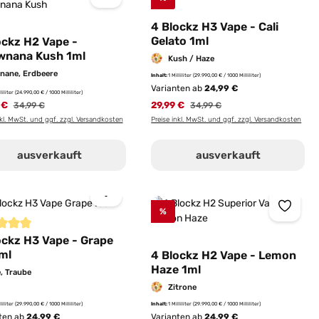
ernen
4 Blockz H3 Vape - Cali
Gelato 1ml
ockz H2 Vape -
wnana Kush 1ml
Kush / Haze
nane, Erdbeere
Inhalt:
1 Milliliter
(29.990,00 € / 1000 Milliliter)
Varianten ab
24,99 €
lliliter
(24.990,00 € / 1000 Milliliter)
 €
Regulärer Preis:
29,99 €
Regulärer Preis:
34,99 €
34,99 €
nkl. MwSt. und ggf. zzgl. Versandkosten
Preise inkl. MwSt. und ggf. zzgl. Versandkosten
ausverkauft
ausverkauft
%
schnittliche Bewertung von 5 von 5 Sternen
ockz H3 Vape - Grape
1ml
4 Blockz H2 Vape - Lemon
Haze 1ml
e, Traube
Zitrone
lliliter
(29.990,00 € / 1000 Milliliter)
Inhalt:
1 Milliliter
(29.990,00 € / 1000 Milliliter)
ten ab
24,99 €
Varianten ab
24,99 €