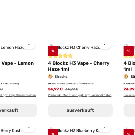
%
%
iche Bewertung von 5 von 5 Sternen
Durchschnittliche Bewertung von 5 von 5 St
Durch
3 Vape - Lemon
4 Blockz H3 Vape - Cherry
4 Bl
Haze 1ml
1ml
Kirsche
Sü
 € / 1000 Milliliter)
Inhalt:
1 Milliliter
(24.990,00 € / 1000 Milliliter)
Inhalt:
1 Mi
rer Preis:
24,99 €
Regulärer Preis:
24,99
 €
34,99 €
nd ggf. zzgl. Versandkosten
Preise inkl. MwSt. und ggf. zzgl. Versandkosten
Preise i
verkauft
ausverkauft
%
%