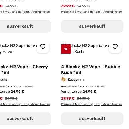
 €
Regulärer Preis:
29,99 €
Regulärer Preis:
34,99 €
34,99 €
nkl. MwSt. und ggf. zzgl. Versandkosten
Preise inkl. MwSt. und ggf. zzgl. Versandkosten
ausverkauft
ausverkauft
%
ockz H2 Vape - Cherry
4 Blockz H2 Vape - Bubble
 1ml
Kush 1ml
rsche
Kaugummi
lliliter
(29.990,00 € / 1000 Milliliter)
Inhalt:
1 Milliliter
(29.990,00 € / 1000 Milliliter)
ten ab
24,99 €
Varianten ab
24,99 €
 €
Regulärer Preis:
29,99 €
Regulärer Preis:
34,99 €
34,99 €
nkl. MwSt. und ggf. zzgl. Versandkosten
Preise inkl. MwSt. und ggf. zzgl. Versandkosten
ausverkauft
ausverkauft