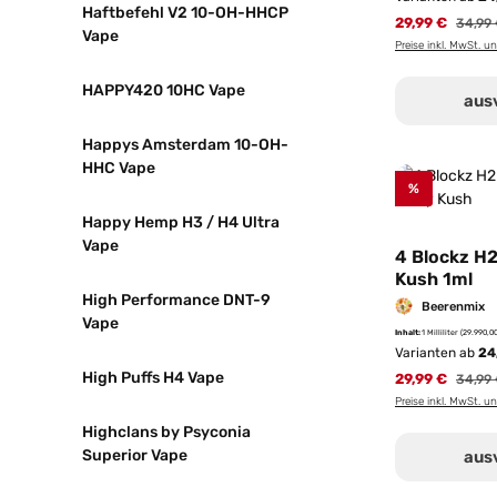
Haftbefehl V2 10-OH-HHCP
29,99 €
Regulä
34,99
Vape
Preise inkl. MwSt. u
HAPPY420 10HC Vape
aus
Happys Amsterdam 10-OH-
HHC Vape
%
Happy Hemp H3 / H4 Ultra
Vape
4 Blockz H2
Kush 1ml
High Performance DNT-9
Beerenmix
Vape
Inhalt:
1 Milliliter
(29.990,00
Varianten ab
24
High Puffs H4 Vape
29,99 €
Regulä
34,99
Preise inkl. MwSt. u
Highclans by Psyconia
Superior Vape
aus