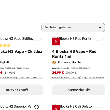
%
ernen
schnittliche Bewertung von 5 von 5 Sternen
ockz H3 Vape - Zkittlez
4 Blockz H3 Vape - Red
Runtz 1ml
ßigkeit
Erdbeere, Kirsche
lliliter
(24.990,00 € / 1000 Milliliter)
Inhalt:
1 Milliliter
(24.990,00 € / 1000 Milliliter)
 €
Regulärer Preis:
24,99 €
Regulärer Preis:
34,99 €
34,99 €
nkl. MwSt. und ggf. zzgl. Versandkosten
Preise inkl. MwSt. und ggf. zzgl. Versandkosten
ausverkauft
ausverkauft
%