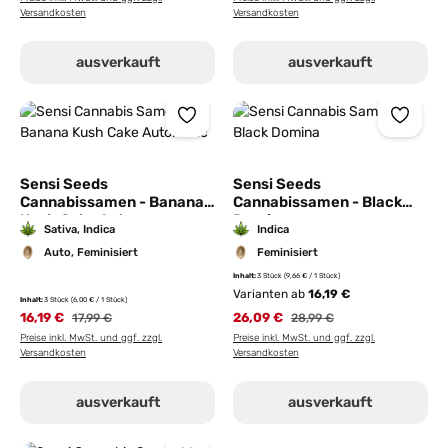
Versandkosten
Versandkosten
ausverkauft
ausverkauft
Sensi Seeds
Sensi Seeds
Cannabissamen - Banana
Cannabissamen - Black
Kush Cake Auto
Domina
Sativa, Indica
Indica
Auto, Feminisiert
Feminisiert
Inhalt:
3 Stück
(9,66 € / 1 Stück)
Varianten ab
16,19 €
Inhalt:
3 Stück
(6,00 € / 1 Stück)
16,19 €
26,09 €
17,99 €
28,99 €
Preise inkl. MwSt. und ggf. zzgl.
Preise inkl. MwSt. und ggf. zzgl.
Versandkosten
Versandkosten
ausverkauft
ausverkauft