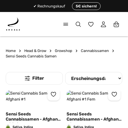
alt springen
✔ Rechnungskauf
5€ sichern!
Du hast 0 Produkte
Home
Head & Grow
Growshop
Cannabissamen
Sensi Seeds Cannabis Samen
Sensi Seeds
Sensi Seeds
Cannabissamen - Afghani
Cannabissamen - Afghani
#1 Auto
#1
Sativa, Indica
Sativa, Indica