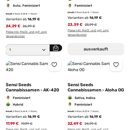
Auto, Feminisiert
Feminisiert
Inhalt:
3 Stück
(8,66 € / 1 Stück)
Inhalt:
3 Stück
(9,00 € / 1 Stück)
Varianten ab
16,19 €
Varianten ab
16,19 €
23,39 €
25,99 €
24,29 €
26,99 €
Preise inkl. MwSt. und ggf. zzgl.
Preise inkl. MwSt. und ggf. zzgl.
Versandkosten
Versandkosten
Produkt Anzahl: Gib den gewünschten Wert ein ode
ausverkauft
Sensi Seeds
Sensi Seeds
Cannabissamen - AK-420
Cannabissamen - Aloha OG
Feminisiert
Sativa, Indica
Hybrid
Feminisiert
Inhalt:
3 Stück
(6,66 € / 1 Stück)
Inhalt:
3 Stück
(8,33 € / 1 Stück)
Varianten ab
16,19 €
Varianten ab
16,19 €
17,99 €
22,49 €
19,99 €
24,99 €
Preise inkl. MwSt. und ggf. zzgl.
Preise inkl. MwSt. und ggf. zzgl.