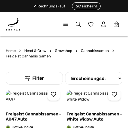
alt springen
✔ Rechnungskauf
5€ sichern!
Du hast 0 Produkte
Home
Head & Grow
Growshop
Cannabissamen
Freigeist Cannabis Samen
Freigeist Cannabissamen -
Freigeist Cannabissamen -
AK47 Auto
White Widow Auto
Sativa, Indica
Sativa, Indica