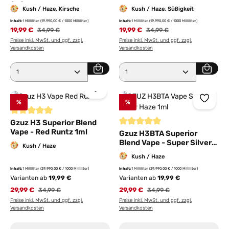
1ml
Kush / Haze, Kirsche
Kush / Haze, Süßigkeit
Inhalt:
1 Milliliter
(19.990,00 € / 1000 Milliliter)
Inhalt:
1 Milliliter
(19.990,00 € / 1000 Milliliter)
19,99 €
Regulärer Preis:
19,99 €
Regulärer Preis:
34,99 €
34,99 €
Preise inkl. MwSt. und ggf. zzgl.
Preise inkl. MwSt. und ggf. zzgl.
Versandkosten
Versandkosten
Produkt Anzahl: Gib den gewünschten Wert ein ode
Produkt Anzahl: Gib den 
%
%
Durchschnittliche Bewertung von 5 von 5 Sternen
Gzuz H3 Superior Blend
Vape - Red Runtz 1ml
Durchschnittliche Bewertung von
Gzuz H3BTA Superior
Blend Vape - Super Silver
Kush / Haze
Haze 1ml
Kush / Haze
Inhalt:
1 Milliliter
(29.990,00 € / 1000 Milliliter)
Inhalt:
1 Milliliter
(29.990,00 € / 1000 Milliliter)
Varianten ab
19,99 €
Varianten ab
19,99 €
29,99 €
Regulärer Preis:
29,99 €
Regulärer Preis:
34,99 €
34,99 €
Preise inkl. MwSt. und ggf. zzgl.
Preise inkl. MwSt. und ggf. zzgl.
Versandkosten
Versandkosten