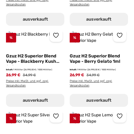
Preise inkl. MwSt. und ggf. zzgl.
Preise inkl. MwSt. und ggf. zzgl.
Versandkosten
Versandkosten
ausverkauft
ausverkauft
%
%
Gzuz H2 Superior Blend
Gzuz H2 Superior Blend
Vape - Blackberry Kush
Vape - Berry Gelato 1ml
1ml
Inhalt:
1 Milliliter
(26.990,00 € / 1000 Milliliter)
Inhalt:
1 Milliliter
(26.990,00 € / 1000 Milliliter)
26,99 €
Regulärer Preis:
26,99 €
Regulärer Preis:
34,99 €
34,99 €
Preise inkl. MwSt. und ggf. zzgl.
Preise inkl. MwSt. und ggf. zzgl.
Versandkosten
Versandkosten
ausverkauft
ausverkauft
%
%