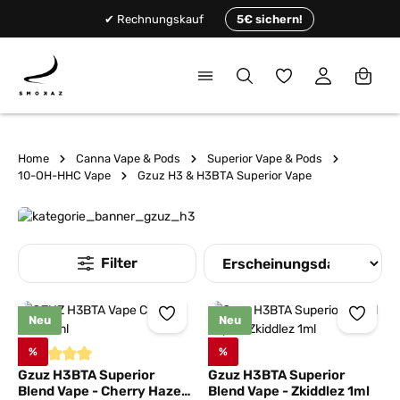
alt springen
✔ Rechnungskauf
5€ sichern!
Du hast 0 Produkte
Home
Canna Vape & Pods
Superior Vape & Pods
10-OH-HHC Vape
Gzuz H3 & H3BTA Superior Vape
Neu
Neu
%
%
Durchschnittliche Bewertung von 5 von 5 Sternen
Gzuz H3BTA Superior
Gzuz H3BTA Superior
Blend Vape - Cherry Haze
Blend Vape - Zkiddlez 1ml