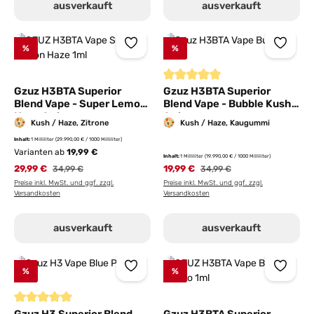
ausverkauft
ausverkauft
%
%
Durchschnittliche Bewertung von
Gzuz H3BTA Superior
Gzuz H3BTA Superior
Blend Vape - Super Lemon
Blend Vape - Bubble Kush
Haze 1ml
1ml
Kush / Haze, Zitrone
Kush / Haze, Kaugummi
Inhalt:
1 Milliliter
(29.990,00 € / 1000 Milliliter)
Varianten ab
19,99 €
Inhalt:
1 Milliliter
(19.990,00 € / 1000 Milliliter)
29,99 €
Regulärer Preis:
19,99 €
Regulärer Preis:
34,99 €
34,99 €
Preise inkl. MwSt. und ggf. zzgl.
Preise inkl. MwSt. und ggf. zzgl.
Versandkosten
Versandkosten
ausverkauft
ausverkauft
%
%
Durchschnittliche Bewertung von 5 von 5 Sternen
Gzuz H3 Superior Blend
Gzuz H3BTA Superior