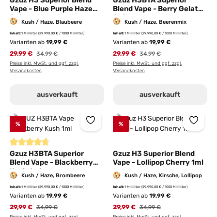
Vape - Blue Purple Haze
Blend Vape - Berry Gelato
1ml
1ml
Kush / Haze, Blaubeere
Kush / Haze, Beerenmix
Inhalt:
1 Milliliter
(29.990,00 € / 1000 Milliliter)
Inhalt:
1 Milliliter
(29.990,00 € / 1000 Milliliter)
Varianten ab
19,99 €
Varianten ab
19,99 €
29,99 €
Regulärer Preis:
29,99 €
Regulärer Preis:
34,99 €
34,99 €
Preise inkl. MwSt. und ggf. zzgl.
Preise inkl. MwSt. und ggf. zzgl.
Versandkosten
Versandkosten
ausverkauft
ausverkauft
%
%
Durchschnittliche Bewertung von 4.6 von 5 Sternen
Gzuz H3BTA Superior
Gzuz H3 Superior Blend
Blend Vape - Blackberry
Vape - Lollipop Cherry 1ml
Kush 1ml
Kush / Haze, Brombeere
Kush / Haze, Kirsche, Lollipop
Inhalt:
1 Milliliter
(29.990,00 € / 1000 Milliliter)
Inhalt:
1 Milliliter
(29.990,00 € / 1000 Milliliter)
Varianten ab
19,99 €
Varianten ab
19,99 €
29,99 €
Regulärer Preis:
29,99 €
Regulärer Preis:
34,99 €
34,99 €