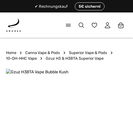
alt springen
✔ Rechnungskauf
5€ sichern!
Du hast 0 Produkte
Home
Canna Vape & Pods
Superior Vape & Pods
10-OH-HHC Vape
Gzuz H3 & H3BTA Superior Vape
Bildergalerie überspringen