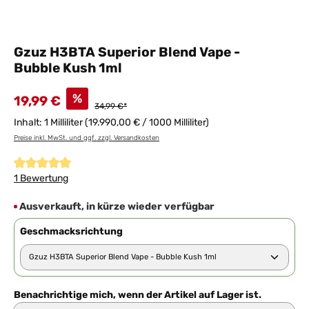
Gzuz H3BTA Superior Blend Vape -
Bubble Kush 1ml
%
19,99 €
34,99 €*
Inhalt:
1 Milliliter
(19.990,00 € / 1000 Milliliter)
Preise inkl. MwSt. und ggf. zzgl. Versandkosten
Durchschnittliche Bewertung von 5 von 5 Sternen
1 Bewertung
Ausverkauft, in kürze wieder verfügbar
Geschmacksrichtung
Benachrichtige mich, wenn der Artikel auf Lager ist.
E-Mail Adresse hier eingeben