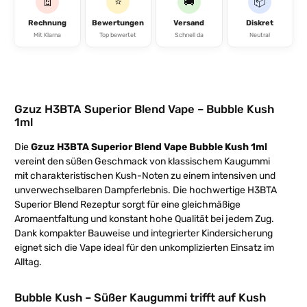
🧾
⭐
🚚
📦
Rechnung
Bewertungen
Versand
Diskret
Mit Klarna
Top bewertet
Schnell da
Neutral
Gzuz H3BTA Superior Blend Vape – Bubble Kush
1ml
Die
Gzuz H3BTA Superior Blend Vape Bubble Kush 1ml
vereint den süßen Geschmack von klassischem Kaugummi
mit charakteristischen Kush-Noten zu einem intensiven und
unverwechselbaren Dampferlebnis. Die hochwertige H3BTA
Superior Blend Rezeptur sorgt für eine gleichmäßige
Aromaentfaltung und konstant hohe Qualität bei jedem Zug.
Dank kompakter Bauweise und integrierter Kindersicherung
eignet sich die Vape ideal für den unkomplizierten Einsatz im
Alltag.
Bubble Kush – Süßer Kaugummi trifft auf Kush