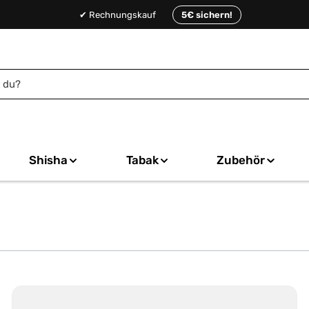
✔ Rechnungskauf
5€ sichern!
Shisha
Tabak
Zubehör