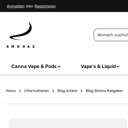
springen
Zur Hauptnavigation springen
Anmelden
oder
Registrieren
Canna Vape & Pods
Vape's & Liquid
Home
Informationen
Blog Artikel
Blog Shisha Ratgeber