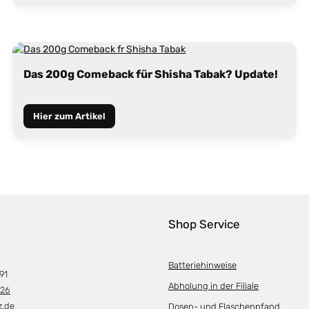
Das 200g Comeback für Shisha Tabak? Update!
Hier zum Artikel
Shop Service
Batteriehinweise
91
Abholung in der Filiale
226
z.de
Dosen- und Flaschenpfand