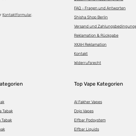
FAQ - Fragen und Antworten
er
Kontaktformular
.
Shisha Shop Berlin
Versand und Zahlungsbedingung
Reklamation & Rückgabe
XKAH Reklamation
Kontakt
Widerrufsrecht
ategorien
Top Vape Kategorien
bak
Al Fakher Vapes
a Tabak
Dojo Vapes
a Tabak
Elfbar Podsystem
bak
Elfbar Liquids