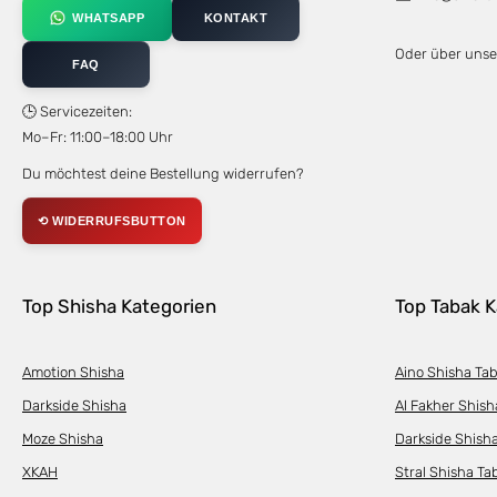
WHATSAPP
KONTAKT
Oder über uns
FAQ
🕒 Servicezeiten:
Mo–Fr: 11:00–18:00 Uhr
Du möchtest deine Bestellung widerrufen?
⟲ WIDERRUFSBUTTON
Top Shisha Kategorien
Top Tabak K
Amotion Shisha
Aino Shisha Ta
Darkside Shisha
Al Fakher Shish
Moze Shisha
Darkside Shish
XKAH
Stral Shisha Ta