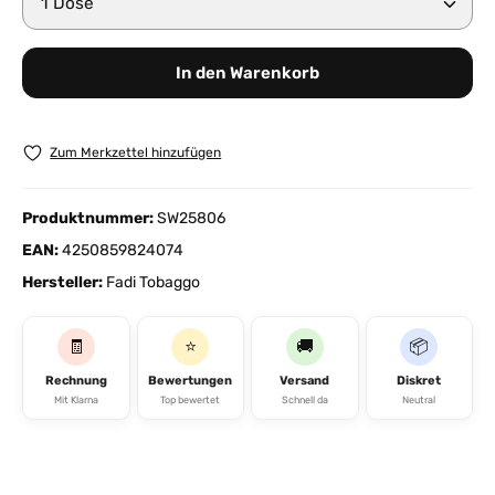
In den Warenkorb
Zum Merkzettel hinzufügen
Produktnummer:
SW25806
EAN:
4250859824074
Hersteller:
Fadi Tobaggo
🧾
⭐
🚚
📦
Rechnung
Bewertungen
Versand
Diskret
Mit Klarna
Top bewertet
Schnell da
Neutral