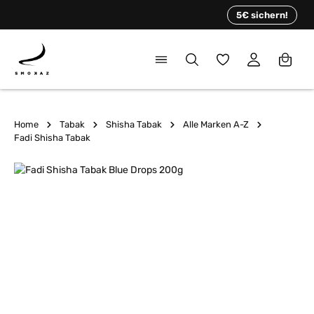
alt springen
5€ sichern!
Home
Tabak
Shisha Tabak
Alle Marken A-Z
Fadi Shisha Tabak
Bildergalerie überspringen