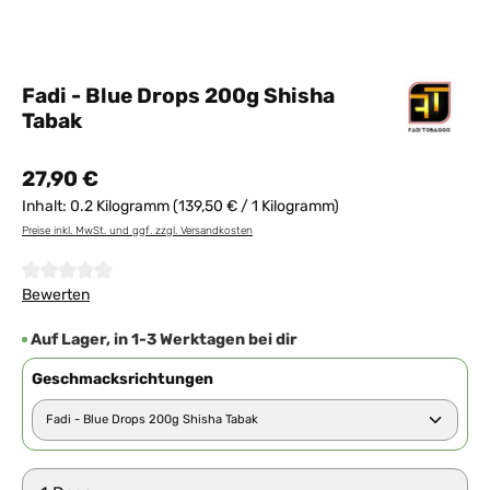
Fadi - Blue Drops 200g Shisha
Tabak
27,90 €
Inhalt:
0.2 Kilogramm
(139,50 € / 1 Kilogramm)
Preise inkl. MwSt. und ggf. zzgl. Versandkosten
Durchschnittliche Bewertung von 0 von 5 Sternen
Bewerten
Auf Lager, in 1-3 Werktagen bei dir
Geschmacksrichtungen
Produkt Anzahl: Gib den gewünschten Wert ein ode