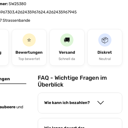
mer:
SW25380
967303,4262435967624,4262435967945
7 Strassenbande
⭐
🚚
📦
g
Bewertungen
Versand
Diskret
Top bewertet
Schnell da
Neutral
FAQ - Wichtige Fragen im
ngen
Überblick
Wie kann ich bezahlen?
aubeere
und