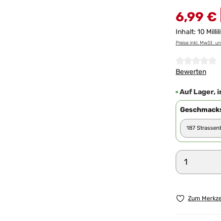
6,99 €
Inhalt:
10 Millil
Preise inkl. MwSt. u
Durchschnittl
Bewerten
Auf Lager, i
Geschmacks
Produkt 
Zum Merkze