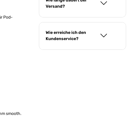
Wie lange dauert der
Versand?
ür Pod-
Wie erreiche ich den
Kundenservice?
ehm smooth.