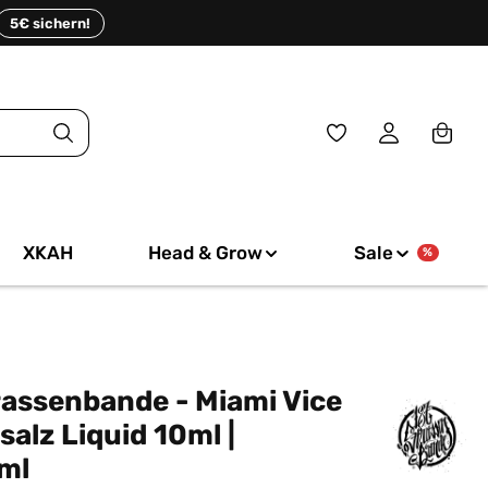
5€ sichern!
XKAH
Head & Grow
Sale
%
rassenbande - Miami Vice
salz Liquid 10ml |
ml