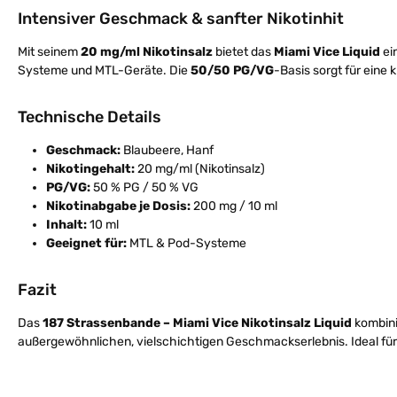
Intensiver Geschmack & sanfter Nikotinhit
Mit seinem
20 mg/ml Nikotinsalz
bietet das
Miami Vice Liquid
ei
Systeme und MTL-Geräte. Die
50/50 PG/VG
-Basis sorgt für eine
Technische Details
Geschmack:
Blaubeere, Hanf
Nikotingehalt:
20 mg/ml (Nikotinsalz)
PG/VG:
50 % PG / 50 % VG
Nikotinabgabe je Dosis:
200 mg / 10 ml
Inhalt:
10 ml
Geeignet für:
MTL & Pod-Systeme
Fazit
Das
187 Strassenbande – Miami Vice Nikotinsalz Liquid
kombini
außergewöhnlichen, vielschichtigen Geschmackserlebnis. Ideal für