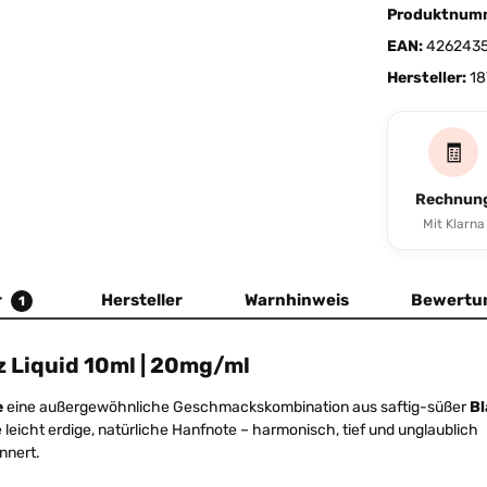
Produktnum
EAN:
4262435
Hersteller:
18
🧾
Rechnun
Mit Klarna
r
Hersteller
Warnhinweis
Bewertu
1
z Liquid 10ml | 20mg/ml
e
eine außergewöhnliche Geschmackskombination aus saftig-süßer
Bl
 leicht erdige, natürliche Hanfnote – harmonisch, tief und unglaublich
nnert.