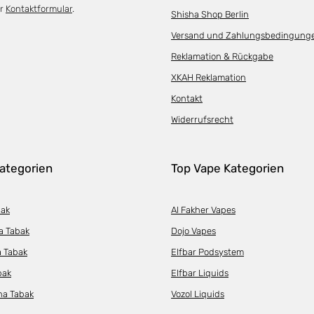
er
Kontaktformular
.
Shisha Shop Berlin
Versand und Zahlungsbedingung
Reklamation & Rückgabe
XKAH Reklamation
Kontakt
Widerrufsrecht
ategorien
Top Vape Kategorien
bak
Al Fakher Vapes
a Tabak
Dojo Vapes
a Tabak
Elfbar Podsystem
bak
Elfbar Liquids
ha Tabak
Vozol Liquids