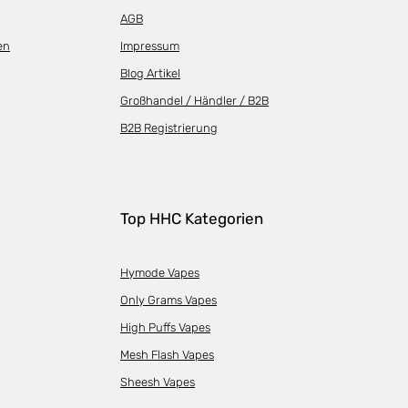
AGB
en
Impressum
Blog Artikel
Großhandel / Händler / B2B
B2B Registrierung
Top HHC Kategorien
Hymode Vapes
Only Grams Vapes
High Puffs Vapes
Mesh Flash Vapes
Sheesh Vapes