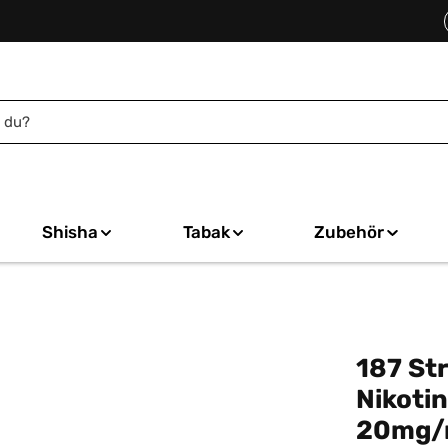
Shisha
Tabak
Zubehör
187 St
Nikotin
20mg/