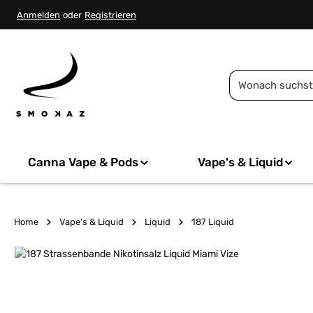
springen
Zur Hauptnavigation springen
Anmelden
oder
Registrieren
Canna Vape & Pods
Vape's & Liquid
Home
Vape's & Liquid
Liquid
187 Liquid
Bildergalerie überspringen